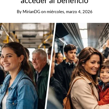
acceder al beneficio
By
MirianDG
on
miércoles, marzo 4, 2026