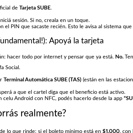
ficial de
Tarjeta SUBE
.
iniciá sesión. Si no, creala en un toque.
on el PIN que sacaste recién. Esto le avisa al sistema qu
¡Fundamental!): Apoyá la tarjeta
n: hacer todo por internet y pensar que ya está.
No.
Ten
fa Social.
er
Terminal Automática SUBE (TAS)
(están en las estacion
sperá a que el cartel diga que el beneficio está activo.
n celu Android con NFC, podés hacerlo desde la app
“SU
orrás realmente?
de lo que rinde: si el boleto mínimo está en
$1.000
, con 